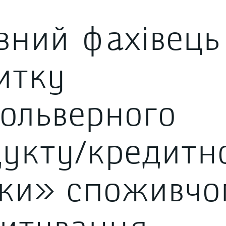
вний фахівець
дитної картки» споживчого кредитування
итку
ольверного
укту/кредитн
ки» споживчо