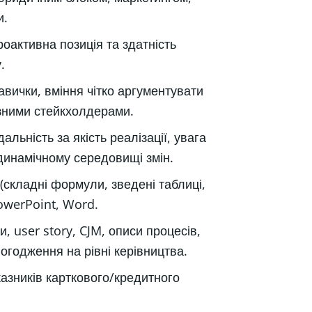
и.
роактивна позиція та здатність
.
навички, вміння чітко аргументувати
ізними стейкхолдерами.
альність за якість реалізації, увага
динамічному середовищі змін.
(складні формули, зведені таблиці,
PowerPoint, Word.
, user story, CJM, описи процесів,
огодження на рівні керівництва.
азників карткового/кредитного