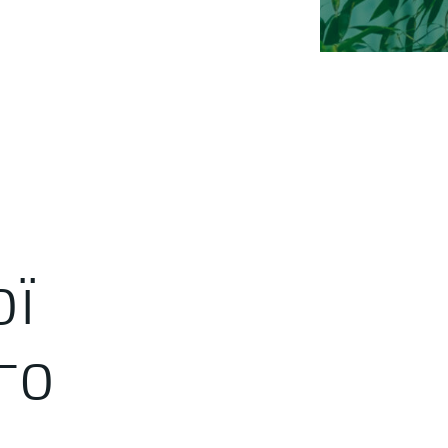
ої
го