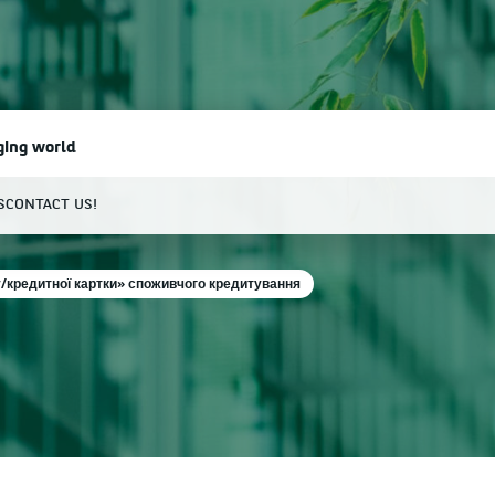
ging world
S
CONTACT US!
earch
/кредитної картки» споживчого кредитування