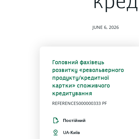
кред
JUNE 6, 2026
Головний фахівець
розвитку «револьверного
продукту/кредитної
картки» споживчого
кредитування
REFERENCE5000000333 PF
Постійний
UA-Київ