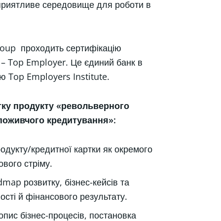
сприятливе середовище для роботи в
roup проходить сертифікацію
 – Top Employer. Це єдиний банк в
ю Top Employers Institute.
ку продукту «револьверного
споживчого кредитування»:
одукту/кредитної картки як окремого
вого стріму.
dmap розвитку, бізнес-кейсів та
ності й фінансового результату.
пис бізнес-процесів, постановка