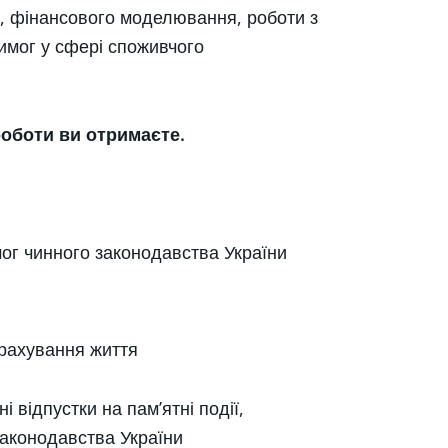
в, фінансового моделювання, роботи з
имог у сфері споживчого
роботи ви отримаєте.
г чинного законодавства України
трахування життя
і відпустки на пам’ятні події,
 законодавства України