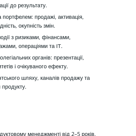
ації до результату.
 портфелем: продажі, активація,
дність, окупність змін.
одії з ризиками, фінансами,
жами, операціями та ІТ.
олегіальних органів: презентації,
тетів і очікуваного ефекту.
нтського шляху, каналів продажу та
 продукту.
одуктовому менеджменті від 2–5 років,