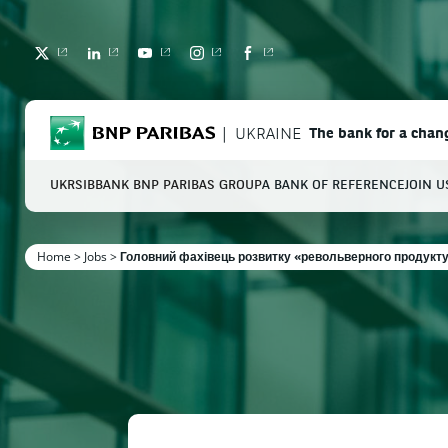
TWITTER
LINKEDIN
YOUTUBE
INSTAGRAM
FACEBOOK
BNP Paribas
UKRAINE
The bank for a chan
UKRSIBBANK BNP PARIBAS GROUP
A BANK OF REFERENCE
JOIN U
S
Home
>
Jobs
>
Головний фахівець розвитку «револьверного продукту
Enter the terms to search