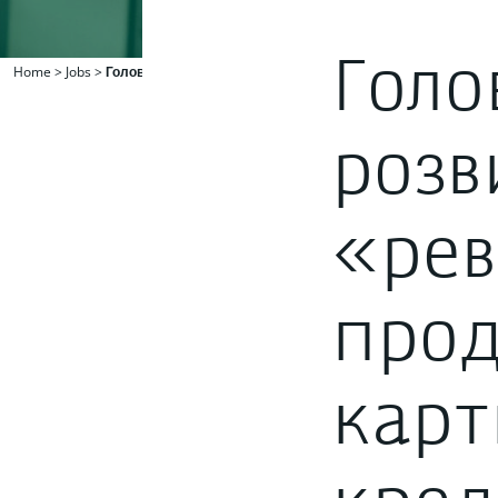
Голо
Home
>
Jobs
>
Головний фахівець розвитку «револьверного продукту/кре
розв
«рев
прод
карт