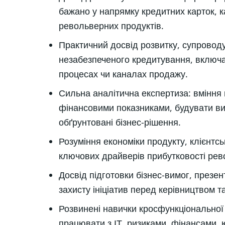
бажано у напрямку кредитних карток, 
револьверних продуктів.
Практичний досвід розвитку, супровод
незабезпеченого кредитування, включа
процесах чи каналах продажу.
Сильна аналітична експертиза: вміння
фінансовими показниками, будувати ви
обґрунтовані бізнес-рішення.
Розуміння економіки продукту, клієнтсь
ключових драйверів прибутковості ре
Досвід підготовки бізнес-вимог, презент
захисту ініціатив перед керівництвом т
Розвинені навички кросфункціональної 
працювати з ІТ, ризиками, фінансами,