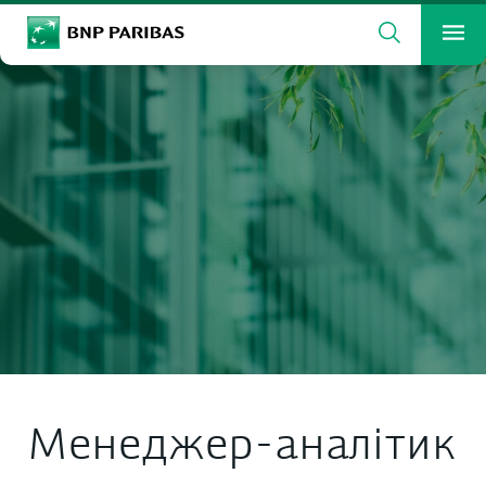
Search
BNP Paribas
Me
Enter the terms to search
Search
Менеджер-аналітик