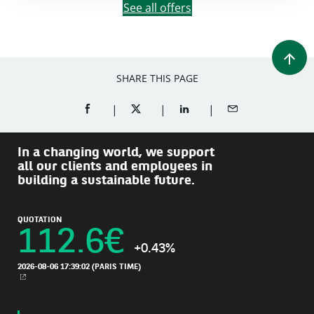
See all offers
SHARE THIS PAGE
SHARE ON FACEBOOK (OPENS A NEW WINDOW)
SHARE ON TWITTER (OPENS A NEW W
SHARE ON LINKEDIN (OPEN
SHARE BY EMAIL
In a changing world, we support
all our clients and employees in
building a sustainable future.
QUOTATION
112.6
€
+0.43%
2026-08-06 17:39:02
(PARIS TIME)
NEW WINDOW