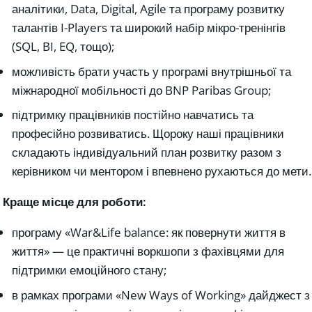
аналітики, Data, Digital, Agile та програму розвитку
талантів I-Players та широкий набір мікро-тренінгів
(SQL, BI, EQ, тощо);
можливість брати участь у програмі внутрішньої та
міжнародної мобільності до BNP Paribas Group;
підтримку працівників постійно навчатись та
професійно розвиватись. Щороку наші працівники
складають індивідуальний план розвитку разом з
керівником чи ментором і впевнено рухаються до мети.
Краще місце для роботи:
програму «War&Life balance: як повернути життя в
життя» — це практичні воркшопи з фахівцями для
підтримки емоційного стану;
в рамках програми «New Ways of Working» дайджест з