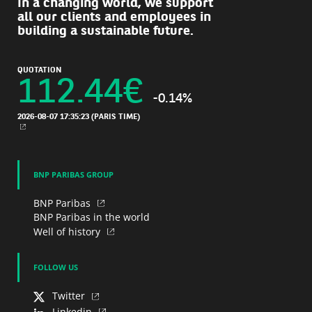
In a changing world, we support
all our clients and employees in
building a sustainable future.
QUOTATION
112.44
€
-0.14%
2026-08-07 17:35:23
(PARIS TIME)
NEW WINDOW
BNP PARIBAS GROUP
BNP Paribas
BNP Paribas in the world
Well of history
FOLLOW US
Twitter
Linkedin