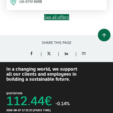
UA-KYIV-КИЇВ
See all offers
SHARE THIS PAGE
SHARE ON FACEBOOK (OPENS A NEW WINDOW)
SHARE ON TWITTER (OPENS A NEW W
SHARE ON LINKEDIN (OPEN
SHARE BY EMAIL
In a changing world, we support
all our clients and employees in
building a sustainable future.
QUOTATION
112.44
€
-0.14%
2026-08-07 17:35:23
(PARIS TIME)